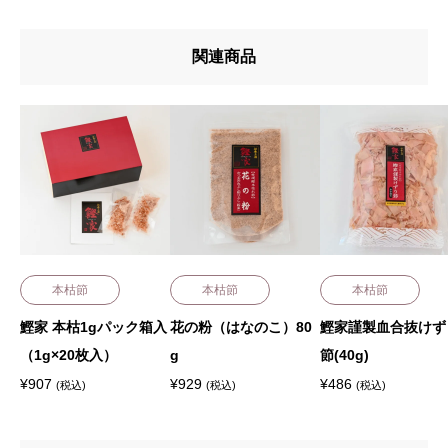
関連商品
本枯節
本枯節
本枯節
鰹家 本枯1gパック箱入
花の粉（はなのこ）80
鰹家謹製血合抜けず
（1g×20枚入）
g
節(40g)
¥
907
¥
929
¥
486
(税込)
(税込)
(税込)