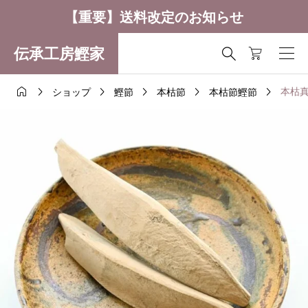
【重要】送料改定のお知らせ
伝承工房鰹家







本枯真
ショップ
鰹節
本枯節
本枯節鰹節