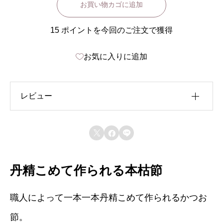
お買い物カゴに追加
空
節
15 ポイントを今回のご注文で獲得
(
女
お気に入りに追加
節
約
レビュー
2
2
レビュー投稿には、会員登録が必要です。



0
会員登録する
鰹家メールマガジンを購読
g
)
丹精こめて作られる本枯節
このサイトはスパムを低減するために Akismet を
使っています。
コメントデータの処理方法の詳細
個
はこちらをご覧ください
。
職人によって一本一本丹精こめて作られるかつお
節。