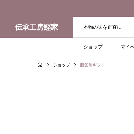
伝承工房鰹家
本物の味を正直に
ショップ
マイ



贈答用ギフト
ショップ