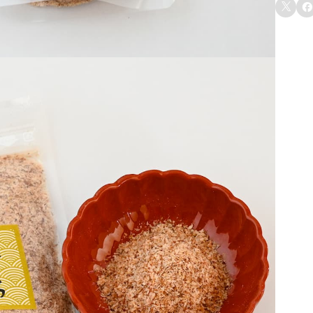
レ


A
処