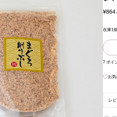
¥
864
在庫1
7 ポ
お気
レビ