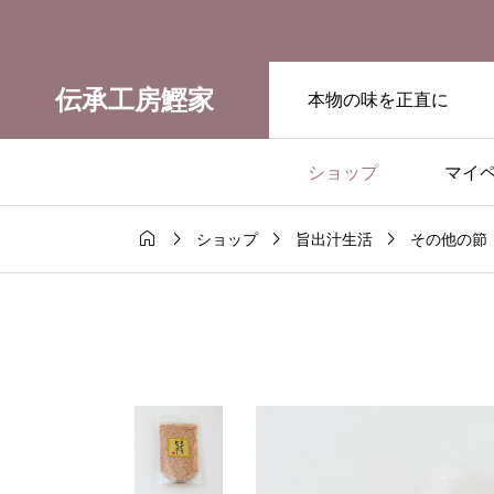
伝承工房鰹家
本物の味を正直に
ショップ
マイ




ショップ
旨出汁生活
その他の節