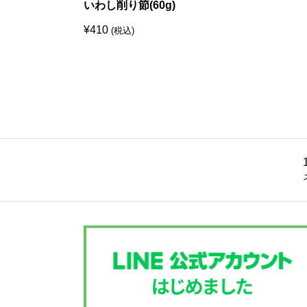
いわし削り節(60g)
¥
410
(税込)