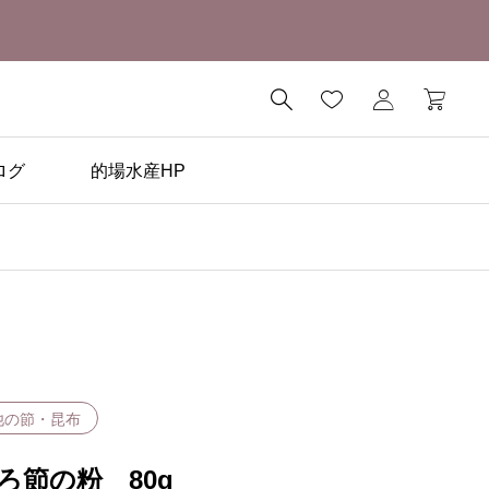

ログ
的場水産HP
他の節・昆布
ろ節の粉 80g